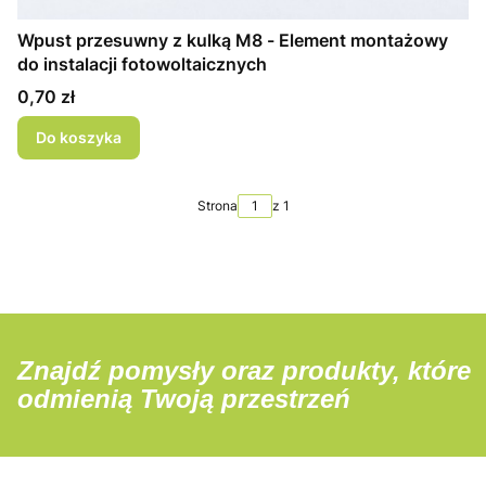
Wpust przesuwny z kulką M8 - Element montażowy
do instalacji fotowoltaicznych
Cena
0,70 zł
Do koszyka
Strona
z 1
Znajdź pomysły oraz produkty, które
odmienią Twoją przestrzeń