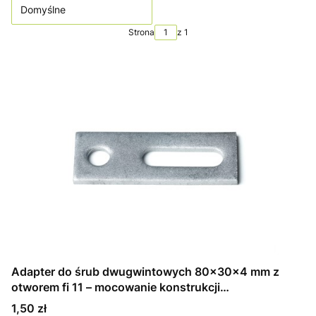
Domyślne
Strona
z 1
Adapter do śrub dwugwintowych 80x30x4 mm z
otworem fi 11 – mocowanie konstrukcji
fotowoltaicznych
Cena
1,50 zł