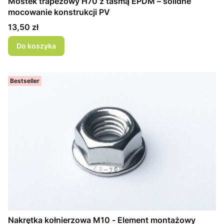
Mostek trapezowy H70 z taśmą EPDM – solidne
mocowanie konstrukcji PV
Cena
13,50 zł
Do koszyka
Bestseller
Nakrętka kołnierzowa M10 - Element montażowy