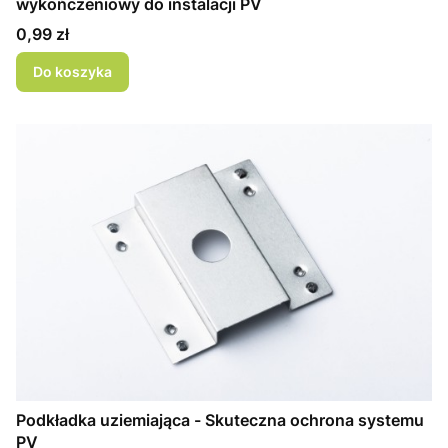
wykończeniowy do instalacji PV
Cena
0,99 zł
Do koszyka
Podkładka uziemiająca - Skuteczna ochrona systemu
PV