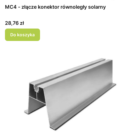
MC4 - złącze konektor równoległy solarny
Cena
28,76 zł
Do koszyka