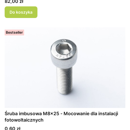
Cena
82,00 zł
Do koszyka
Bestseller
Śruba imbusowa M8x25 - Mocowanie dla instalacji
fotowoltaicznych
Cena
0,60 zł