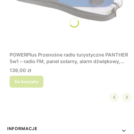
POWERPlus Przenośne radio turystyczne PANTHER
5w1 – radio FM, panel solarny, alarm dźwiękowy,
powerbank, latarka LED
Cena
139,00 zł
Do koszyka
Linki w stopce
INFORMACJE