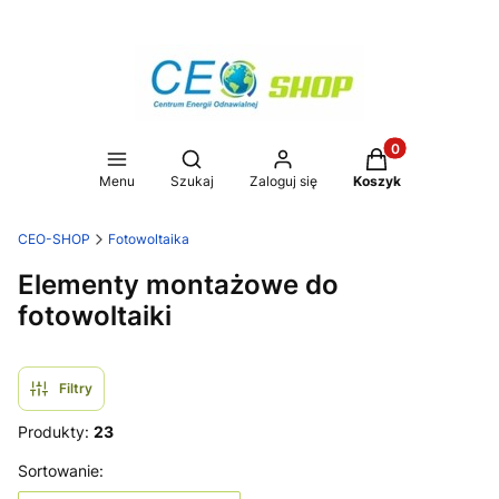
Produkty w koszy
Otwórz wyszukiwarkę
Menu
Szukaj
Zaloguj się
Koszyk
CEO-SHOP
Fotowoltaika
Elementy montażowe do
fotowoltaiki
Filtry
Produkty:
23
Lista produktów
Sortowanie: