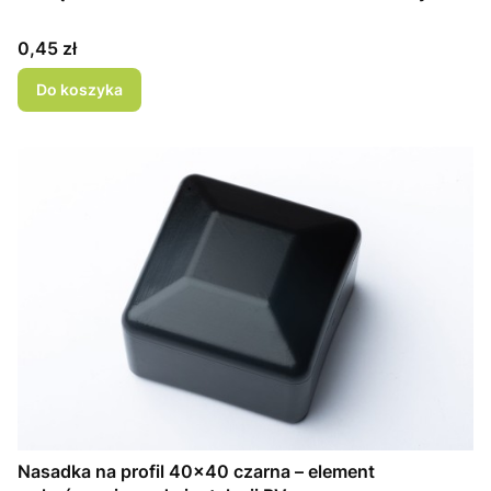
Cena
0,45 zł
Do koszyka
Nasadka na profil 40×40 czarna – element