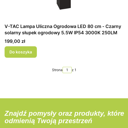
V-TAC Lampa Uliczna Ogrodowa LED 80 cm - Czarny
solarny słupek ogrodowy 5.5W IP54 3000K 250LM
Cena
199,00 zł
Do koszyka
Strona
z 1
Znajdź pomysły oraz produkty, które
odmienią Twoją przestrzeń