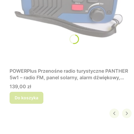
POWERPlus Przenośne radio turystyczne PANTHER
5w1 – radio FM, panel solarny, alarm dźwiękowy,
powerbank, latarka LED
Cena
139,00 zł
Do koszyka