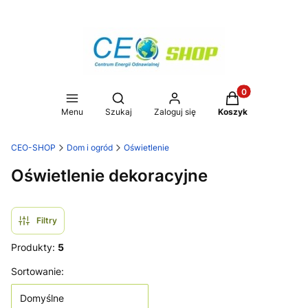
Produkty w koszy
Otwórz wyszukiwarkę
Menu
Szukaj
Zaloguj się
Koszyk
CEO-SHOP
Dom i ogród
Oświetlenie
Oświetlenie dekoracyjne
Filtry
Produkty:
5
Lista produktów
Sortowanie:
Domyślne