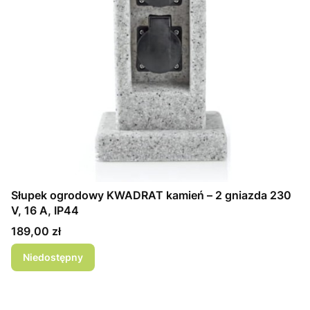
Słupek ogrodowy KWADRAT kamień – 2 gniazda 230
V, 16 A, IP44
Cena
189,00 zł
Niedostępny