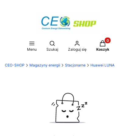
Produkty w koszy
Otwórz wyszukiwarkę
Menu
Szukaj
Zaloguj się
Koszyk
CEO-SHOP
Magazyny energii
Stacjonarne
Huawei LUNA