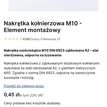
Nakrętka kołnierzowa M10 -
Element montażowy
0.00
(Oceny: 0 Recenzje: 0)
Nakrętka sześciokątna M10 DIN 6923 ząbkowana A2 – stal
nierdzewna, odporna na luzowanie
Nakrętka kołnierzowa z ząbkowanym stożkowym kołnierzem
wykonana ze stali nierdzewnej A2, z gwintem metrycznym
M10. Zgodna z normą DIN 6923, odporna na samoczynne
luzowanie i korozję.
Przejdź do pełnego opisu
Cena
0,45 zł
w tym 23% VAT
w tym
23%
VAT
Ceny podane bez kosztów dostawy.