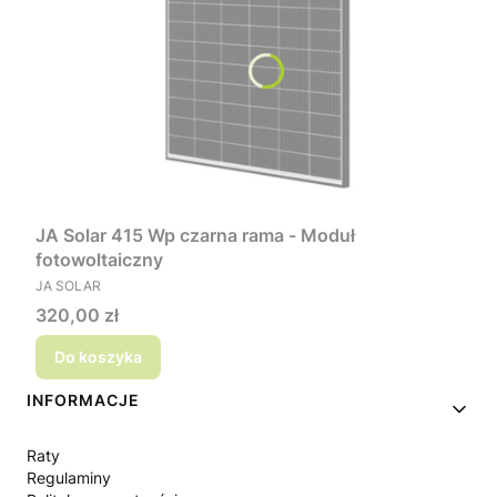
JA Solar 415 Wp czarna rama - Moduł
fotowoltaiczny
PRODUCENT
JA SOLAR
Cena
320,00 zł
Do koszyka
Linki w stopce
INFORMACJE
Raty
Regulaminy